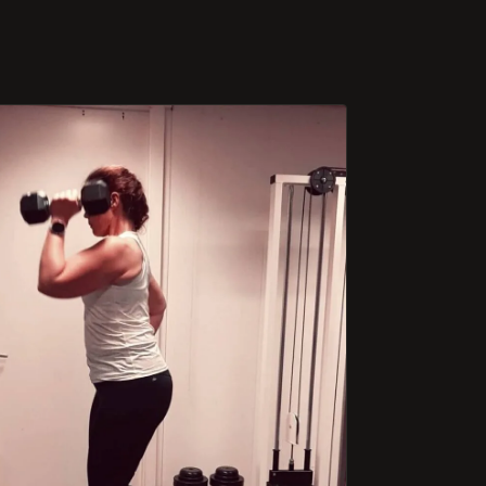
conditie en voel mij mentaal sterker.
Franklin heeft veel kennis van trainen
waardoor er veel afwisseling in de training
zit, zowel qua krachtoefeningen, conditie
of een combinatie hiervan.
Waarom ik bij Franklin train? Iedere training
weet hij mij te motiveren om het beste uit
mezelf te halen. Iedere training kan hij
aanpassen naar jouw mogelijkheden
zonder het doel uit het oog te verliezen. En
iedere training is hij enthousiast, positief en
heeft hij aandacht voor je als trainer én als
mens.