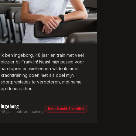
m'n kont die ik af en toe nodig heb! Ik kijk
in ieder geval alweer uit naar de volgende
sessie.
Ik ben Ingeborg, 48 jaar en train met veel
plezier bij Franklin! Naast mijn passie voor
hardlopen en wielrennen wilde ik meer
krachttraining doen met als doel mijn
sportprestaties te verbeteren, met name
op de marathon.
Ik sport het liefste in de frisse buitenlucht
Ingeborg
en alleen. De outdoor personal training van
Meer kracht & conditie
48 jaar · outdoor training
Franklin voldoet dus aan mijn wensen! Ruim
een jaar geleden ben ik begonnen met
personal training bij Franklin. Ik merk een
duidelijke progressie in spierkracht,