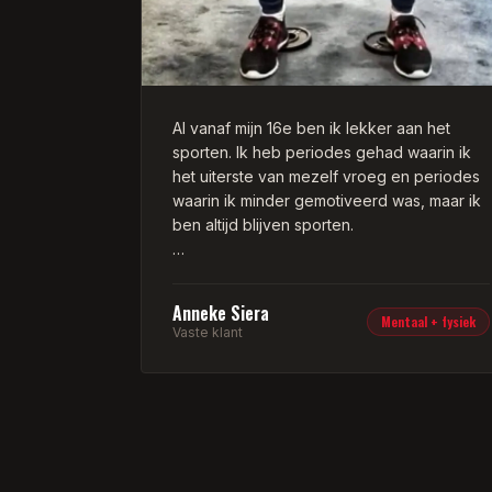
Al vanaf mijn 16e ben ik lekker aan het
sporten. Ik heb periodes gehad waarin ik
het uiterste van mezelf vroeg en periodes
waarin ik minder gemotiveerd was, maar ik
ben altijd blijven sporten.
Zo kwam ik in een boksles terecht van
Franklin en dit was NO NONSENS, gewoon
Anneke Siera
trainen — je bent hier voor jezelf! Heerlijk,
Mentaal + fysiek
Vaste klant
ik word daar blij van. Tijdens de corona
miste ik deze motivatie en daar heb ik
Franklin aan zijn jasje getrokken. Naast
krachttraining weet hij ook op het stukje
cardio het beste uit je te halen.
We kwamen in gesprek door het boksen