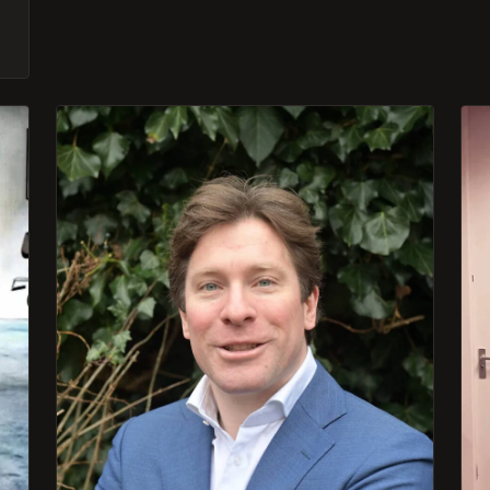
kan geven. Daarnaast heb ik mijn eigen
yogapractice naar een hoger niveau
kunnen tillen, omdat ik eindelijk de
spiergroepen heb kunnen versterken die
ik nodig had voor de meer uitdagende
armbalans-houdingen.
Franklin is een enthousiaste, vrolijke coach,
die de training altijd goed weet af te
stemmen op mijn energieniveau. Elke
sessie is weer een feestje! Franklin is een
topcoach, wiens begeleiding ik iedereen
aan kan raden!