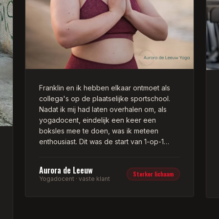
gaan doen die week, dit maakt het
afwisselend. Maar wel natuurlijk altijd
boksen en wat is dat heerlijk om te doen!
Dat is echt een uitlaatklep geworden. Al
met al ben ik heel blij dat ik gekozen heb
voor personal training bij Franklin! Mijn
advies is om zeker een keer een training
te volgen bij Franklin.
Franklin en ik hebben elkaar ontmoet als
collega's op de plaatselijke sportschool.
Nadat ik mij had laten overhalen om, als
yogadocent, eindelijk een keer een
boksles mee te doen, was ik meteen
enthousiast. Dit was de start van 1-op-1
coaching, inmiddels alweer meer dan een
jaar geleden.
Aurora de Leeuw
Sterker lichaam
Yogadocent · vaste klant
Franklin's coaching en begeleiding heeft
ervoor gezorgd dat mijn lichaam een stuk
sterker is geworden, waardoor ik mijn
eigen yogalessen met nog meer gemak