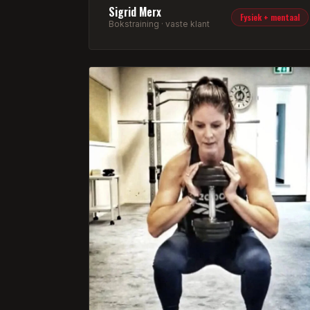
blijven, niet te veel na te denken, te
Sigrid Merx
ontspannen, niet te hard te proberen en
Fysiek + mentaal
Bokstraining · vaste klant
vooral geen 'sorry' te zeggen. Als dat lukt,
kom je in een geweldige flow. Dat is een
heerlijk gevoel.
Van de trainingen van Franklin word ik
zowel fysiek als mentaal beter. Franklin
daagt me uit om mijn grenzen op te
zoeken, maar alleen als het kan. Gaat het
een dag eens niet zo lekker, of ben ik
fysiek niet in orde, dan past hij de training
direct zo aan dat ik nog steeds lekker kan
trainen, maar zonder over mijn grenzen te
gaan.
Daarnaast is het op de trainingen ook nog
eens heel gezellig. Er wordt hard getraind,
maar we lachen ook heel veel. Ik kan het
iedereen aanraden om bij Franklin PT te
nemen.