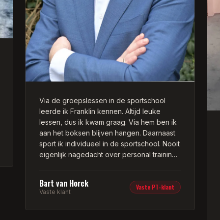
Via de groepslessen in de sportschool
leerde ik Franklin kennen. Altijd leuke
lessen, dus ik kwam graag. Via hem ben ik
aan het boksen blijven hangen. Daarnaast
sport ik individueel in de sportschool. Nooit
eigenlijk nagedacht over personal training.
Tot dat ik het één keertje probeerde: ik
was meteen verkocht.
Bart van Horck
Vaste PT-klant
Vaste klant
Het is alsof drie uurtjes trainen in 60
minuten verpakt wordt. Franklin zorgt dat je
alles geeft. Je leert nieuwe oefeningen en