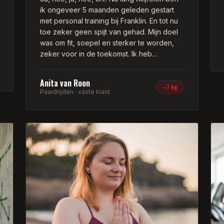
ik ongeveer 5 maanden geleden gestart
met personal training bij Franklin. En tot nu
toe zeker geen spijt van gehad. Mijn doel
was om fit, soepel en sterker te worden,
zeker voor in de toekomst. Ik heb
dezelfde lichaamsbouw als mijn moeder en
opa en die hebben beide veel problemen
Anita van Roon
gehad met rug, knieën en benen en dit wil
–7 kg
Paardrijden · vaste klant
ik proberen te voorkomen.
Dankzij Franklin ben ik mij nu veel bewuster
van mijn houding, waar ik met paardrijden
ook veel plezier en vooruitgang mee heb
geboekt. Dus het helpt ook zeker bij
andere sporten. Leuke bijkomstigheid is
dat ik ook al ruim 7 kg ben afgevallen en
hier veel leuke reacties op krijg. Dat doet
een mens altijd goed.
Elke training is weer een verrassing wat we