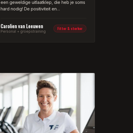
een geweldige uitlaatklep, die heb je soms
hard nodig! De positiviteit en
betrokkenheid waarmee Franklin zijn
training geeft maakt dat het meer is dan
Carolien van Leeuwen
alleen sporten, hij doet je weer geloven in
Fitter & sterker
Personal + groepstraining
jezelf en in alle mogelijkheden die er zijn.
Tijdens de verschillende lockdowns door
Corona heb ik zowel personal training als
duo training bij hem gedaan en dankzij
deze trainingen ben ik, in tegenstelling tot
veel anderen, fitter en sterker uit de
lockdowns gekomen dan ik ooit ben
geweest. Nog steeds train ik met heel veel
plezier bij Franklin, zowel personal training
als outdoor groepstraining. Ik zie dit als
een goede investering in mijn gezondheid
en een cadeautje aan mezelf!
Dankjewel Franklin voor alle motivatie en
inspiratie en ja, ook voor die schop onder