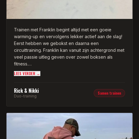
Trainen met Franklin begint altijd met een goeie
warming-up en vervolgens lekker actief aan de slag!
Eerst hebben we gebokst en daarna een
circuittraining. Franklin kan vanuit zijn achtergrond met
veel passie uitleg geven over zowel boksen als
fitness.
LEES VERDER →
Door zijn positieve manier van coachen kan je echt
tot het uiterste gaan! Goed verzorgde training met
Rick & Nikki
professionele begeleiding. Wij hebben de training als
Samen trainen
Duo-training
zeer prettig ervaren en zeker voor herhaling vatbaar
om onze doelen te behalen!