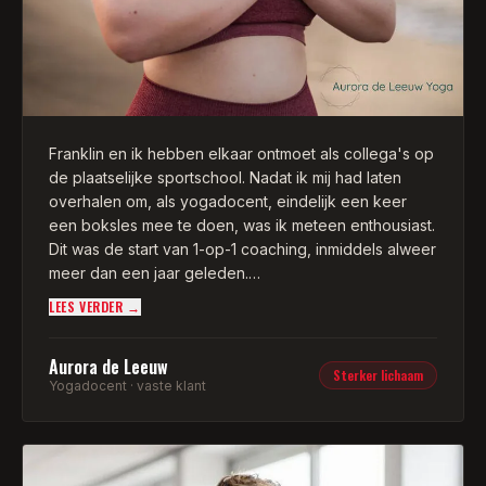
Franklin en ik hebben elkaar ontmoet als collega's op
de plaatselijke sportschool. Nadat ik mij had laten
overhalen om, als yogadocent, eindelijk een keer
een boksles mee te doen, was ik meteen enthousiast.
Dit was de start van 1-op-1 coaching, inmiddels alweer
meer dan een jaar geleden.
LEES VERDER →
Franklin's coaching en begeleiding heeft ervoor
gezorgd dat mijn lichaam een stuk sterker is
Aurora de Leeuw
geworden, waardoor ik mijn eigen yogalessen met
Sterker lichaam
Yogadocent · vaste klant
nog meer gemak kan geven. Daarnaast heb ik mijn
eigen yogapractice naar een hoger niveau kunnen
tillen, omdat ik eindelijk de spiergroepen heb kunnen
versterken die ik nodig had voor de meer uitdagende