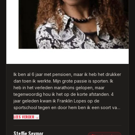
Ik ben al 6 jaar met pensioen, maar ik heb het drukker
dan toen ik werkte. Mijn grote passie is sporten. Ik
heb in het verleden marathons gelopen, maar
tegenwoordig hou ik het op de korte afstanden. 4
jaar geleden kwam ik Franklin Lopes op de
sportschool tegen en door hem ben ik een soort van
verslaafd geraakt aan boksen.
LEES VERDER →
Naast hardlopen, fitness en zwemmen train ik onder
Steffie Seymor
begeleiding van Franklin, 1x per week samen in