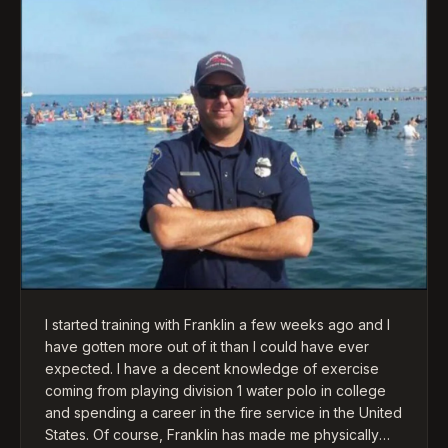
begeleidt om het sporten gedisciplineerd op te
pakken.
Franklin is een positieve trainer die weet waar hij het
over heeft, zorgt dat iedereen zich op z'n gemak
voelt, houdt van een grapje op z'n tijd en bovenal is
hij een heel goede mentaal coach.
I started training with Franklin a few weeks ago and I
have gotten more out of it than I could have ever
expected. I have a decent knowledge of exercise
coming from playing division 1 water polo in college
and spending a career in the fire service in the United
States. Of course, Franklin has made me physically