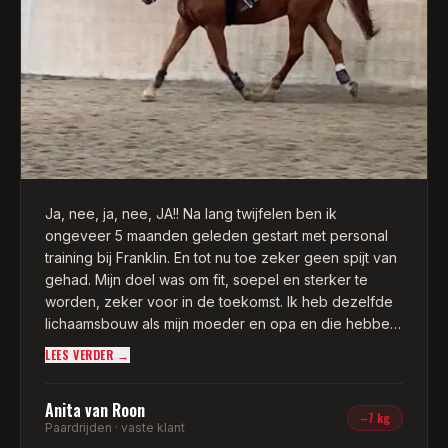
kneepjes van deze sport. Buiten het coachen in het
sporten trekt Franklin mij er mentaal ook doorheen. En
dit alles heeft geresulteerd in het fitter voelen, dat ik
weer plezier kreeg in het sporten, mijzelf weer voor
een deel terugvond en dat ik 20 kilo afviel in een jaar
tijd! Ik heb afgelopen zomer zelfs de Mud Masters 12
kilometer gelopen, wie had dat ooit kunnen
bedenken. Franklin is one of a kind en ik raad hem
iedereen aan als personal trainer!
Ja, nee, ja, nee, JA!! Na lang twijfelen ben ik
ongeveer 5 maanden geleden gestart met personal
training bij Franklin. En tot nu toe zeker geen spijt van
gehad. Mijn doel was om fit, soepel en sterker te
worden, zeker voor in de toekomst. Ik heb dezelfde
lichaamsbouw als mijn moeder en opa en die hebben
beide veel problemen gehad met rug, knieën en
LEES VERDER →
benen en dit wil ik proberen te voorkomen.
Anita van Roon
Dankzij Franklin ben ik mij nu veel bewuster van mijn
–7 kg
Paardrijden · vaste klant
houding, waar ik met paardrijden ook veel plezier en