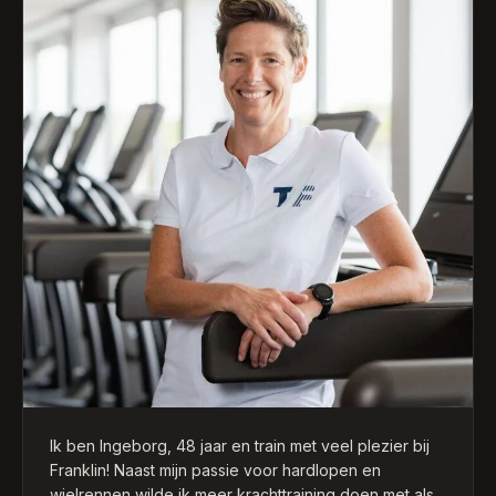
armbalans-houdingen.
Franklin is een enthousiaste, vrolijke coach, die de
training altijd goed weet af te stemmen op mijn
energieniveau. Elke sessie is weer een feestje!
Franklin is een topcoach, wiens begeleiding ik
iedereen aan kan raden!
Ik ben Ingeborg, 48 jaar en train met veel plezier bij
Franklin! Naast mijn passie voor hardlopen en
wielrennen wilde ik meer krachttraining doen met als