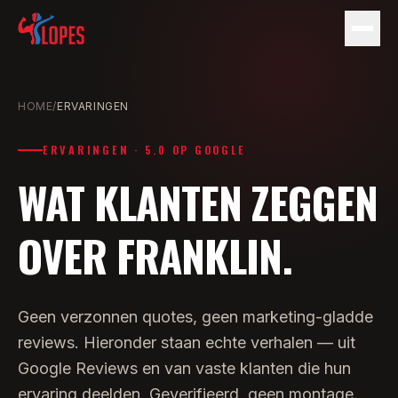
DIENSTEN
HOME
/
ERVARINGEN
TARIEVEN
1-op-1 Personal Training
ERVARINGEN · 5.0 OP GOOGLE
Duo Training
ERVARINGEN
WAT KLANTEN ZEGGEN
Small Group
IN DE MEDIA
OVER FRANKLIN.
OVER
Plan een gratis kennismaking
Geen verzonnen quotes, geen marketing-gladde
reviews. Hieronder staan echte verhalen — uit
Google Reviews en van vaste klanten die hun
ervaring deelden. Geverifieerd, geen montage.