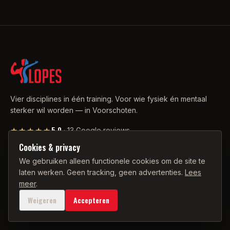
Vier disciplines in één training. Voor wie fysiek én mentaal
sterker wil worden — in Voorschoten.
5.0
★★★★★
·
13
Google reviews
Cookies & privacy
We gebruiken alleen functionele cookies om de site te
CONTACT
laten werken. Geen tracking, geen advertenties.
Lees
06 34 90 34 22
meer
.
info@franklinlopespt.nl
Weigeren
Accepteren
WhatsApp