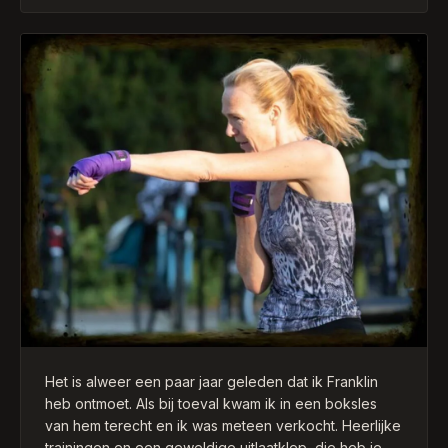
vooruitgang mee heb geboekt. Dus het helpt ook
zeker bij andere sporten. Leuke bijkomstigheid is dat
ik ook al ruim 7 kg ben afgevallen en hier veel leuke
reacties op krijg. Dat doet een mens altijd goed.
Elke training is weer een verrassing wat we gaan
doen die week, dit maakt het afwisselend. Maar wel
natuurlijk altijd boksen en wat is dat heerlijk om te
doen! Dat is echt een uitlaatklep geworden. Al met al
ben ik heel blij dat ik gekozen heb voor personal
training bij Franklin! Mijn advies is om zeker een keer
een training te volgen bij Franklin.
Het is alweer een paar jaar geleden dat ik Franklin
heb ontmoet. Als bij toeval kwam ik in een boksles
van hem terecht en ik was meteen verkocht. Heerlijke
trainingen en een geweldige uitlaatklep, die heb je