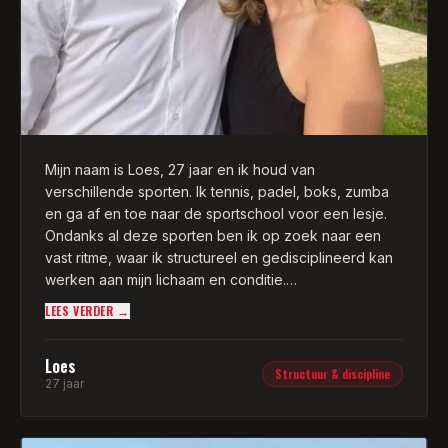
Mijn naam is Loes, 27 jaar en ik houd van
verschillende sporten. Ik tennis, padel, boks, zumba
en ga af en toe naar de sportschool voor een lesje.
Ondanks al deze sporten ben ik op zoek naar een
vast ritme, waar ik structureel en gedisciplineerd kan
werken aan mijn lichaam en conditie.
LEES VERDER →
Franklin is een trainer die mij kent en weet wat ik
aankan. Een paar jaar geleden heb ik hem leren
Loes
kennen met outdoor bokstrainingen in Rotterdam. Met
Structuur & discipline
27 jaar
een klein clubje vrienden hebben we veel lessen bij
hem mogen volgen. Het was voor mij dus ook niet
moeilijk om een personal trainer te zoeken die mij