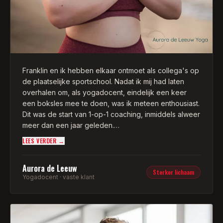
Franklin en ik hebben elkaar ontmoet als collega's op
de plaatselijke sportschool. Nadat ik mij had laten
overhalen om, als yogadocent, eindelijk een keer
een boksles mee te doen, was ik meteen enthousiast.
Dit was de start van 1-op-1 coaching, inmiddels alweer
meer dan een jaar geleden.
LEES VERDER →
Franklin's coaching en begeleiding heeft ervoor
gezorgd dat mijn lichaam een stuk sterker is
Aurora de Leeuw
geworden, waardoor ik mijn eigen yogalessen met
Sterker lichaam
Yogadocent · vaste klant
nog meer gemak kan geven. Daarnaast heb ik mijn
eigen yogapractice naar een hoger niveau kunnen
tillen, omdat ik eindelijk de spiergroepen heb kunnen
versterken die ik nodig had voor de meer uitdagende