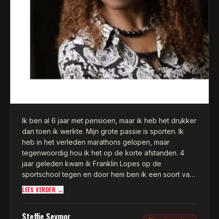
Ik ben al 6 jaar met pensioen, maar ik heb het drukker
dan toen ik werkte. Mijn grote passie is sporten. Ik
heb in het verleden marathons gelopen, maar
tegenwoordig hou ik het op de korte afstanden. 4
jaar geleden kwam ik Franklin Lopes op de
sportschool tegen en door hem ben ik een soort van
verslaafd geraakt aan boksen.
LEES VERDER →
Naast hardlopen, fitness en zwemmen train ik onder
Steffie Seymor
begeleiding van Franklin, 1x per week samen in