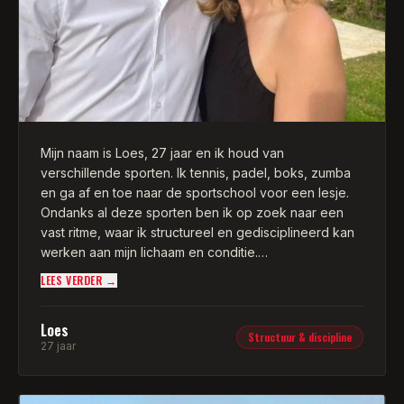
Mijn naam is Loes, 27 jaar en ik houd van
verschillende sporten. Ik tennis, padel, boks, zumba
en ga af en toe naar de sportschool voor een lesje.
Ondanks al deze sporten ben ik op zoek naar een
vast ritme, waar ik structureel en gedisciplineerd kan
werken aan mijn lichaam en conditie.
LEES VERDER →
Franklin is een trainer die mij kent en weet wat ik
aankan. Een paar jaar geleden heb ik hem leren
Loes
kennen met outdoor bokstrainingen in Rotterdam. Met
Structuur & discipline
27 jaar
een klein clubje vrienden hebben we veel lessen bij
hem mogen volgen. Het was voor mij dus ook niet
moeilijk om een personal trainer te zoeken die mij