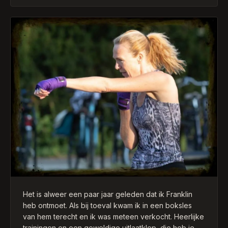
vooruitgang mee heb geboekt. Dus het helpt ook
zeker bij andere sporten. Leuke bijkomstigheid is dat
ik ook al ruim 7 kg ben afgevallen en hier veel leuke
reacties op krijg. Dat doet een mens altijd goed.
Elke training is weer een verrassing wat we gaan
doen die week, dit maakt het afwisselend. Maar wel
natuurlijk altijd boksen en wat is dat heerlijk om te
doen! Dat is echt een uitlaatklep geworden. Al met al
ben ik heel blij dat ik gekozen heb voor personal
training bij Franklin! Mijn advies is om zeker een keer
een training te volgen bij Franklin.
Het is alweer een paar jaar geleden dat ik Franklin
heb ontmoet. Als bij toeval kwam ik in een boksles
van hem terecht en ik was meteen verkocht. Heerlijke
trainingen en een geweldige uitlaatklep, die heb je