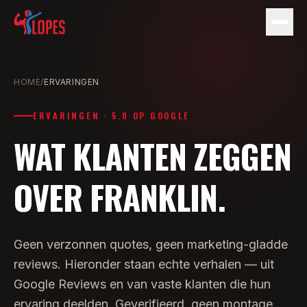
DIENSTEN
HOME
/
ERVARINGEN
TARIEVEN
1-op-1 Personal Training
ERVARINGEN · 5.0 OP GOOGLE
Duo Training
ERVARINGEN
WAT KLANTEN ZEGGEN
Small Group
IN DE MEDIA
OVER FRANKLIN.
OVER
Plan een gratis kennismaking
Geen verzonnen quotes, geen marketing-gladde
reviews. Hieronder staan echte verhalen — uit
Google Reviews en van vaste klanten die hun
ervaring deelden. Geverifieerd, geen montage.