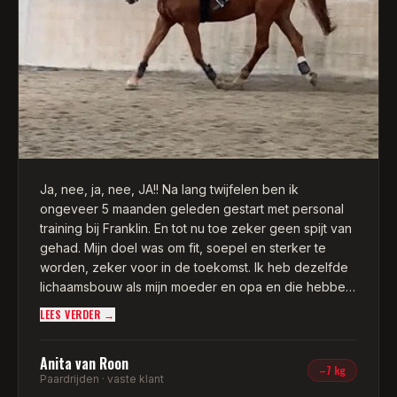
kneepjes van deze sport. Buiten het coachen in het
sporten trekt Franklin mij er mentaal ook doorheen. En
dit alles heeft geresulteerd in het fitter voelen, dat ik
weer plezier kreeg in het sporten, mijzelf weer voor
een deel terugvond en dat ik 20 kilo afviel in een jaar
tijd! Ik heb afgelopen zomer zelfs de Mud Masters 12
kilometer gelopen, wie had dat ooit kunnen
bedenken. Franklin is one of a kind en ik raad hem
iedereen aan als personal trainer!
Ja, nee, ja, nee, JA!! Na lang twijfelen ben ik
ongeveer 5 maanden geleden gestart met personal
training bij Franklin. En tot nu toe zeker geen spijt van
gehad. Mijn doel was om fit, soepel en sterker te
worden, zeker voor in de toekomst. Ik heb dezelfde
lichaamsbouw als mijn moeder en opa en die hebben
beide veel problemen gehad met rug, knieën en
LEES VERDER →
benen en dit wil ik proberen te voorkomen.
Anita van Roon
Dankzij Franklin ben ik mij nu veel bewuster van mijn
–7 kg
Paardrijden · vaste klant
houding, waar ik met paardrijden ook veel plezier en