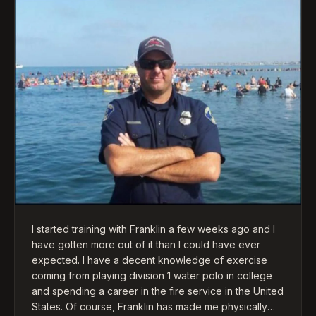
begeleidt om het sporten gedisciplineerd op te
pakken.
Franklin is een positieve trainer die weet waar hij het
over heeft, zorgt dat iedereen zich op z'n gemak
voelt, houdt van een grapje op z'n tijd en bovenal is
hij een heel goede mentaal coach.
I started training with Franklin a few weeks ago and I
have gotten more out of it than I could have ever
expected. I have a decent knowledge of exercise
coming from playing division 1 water polo in college
and spending a career in the fire service in the United
States. Of course, Franklin has made me physically