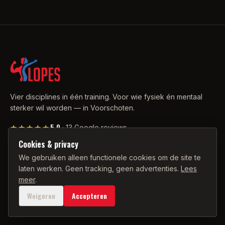
Vier disciplines in één training. Voor wie fysiek én mentaal
sterker wil worden — in Voorschoten.
5.0
★★★★★
·
13
Google reviews
Cookies & privacy
We gebruiken alleen functionele cookies om de site te
CONTACT
laten werken. Geen tracking, geen advertenties.
Lees
06 34 90 34 22
meer
.
info@franklinlopespt.nl
Weigeren
Accepteren
WhatsApp