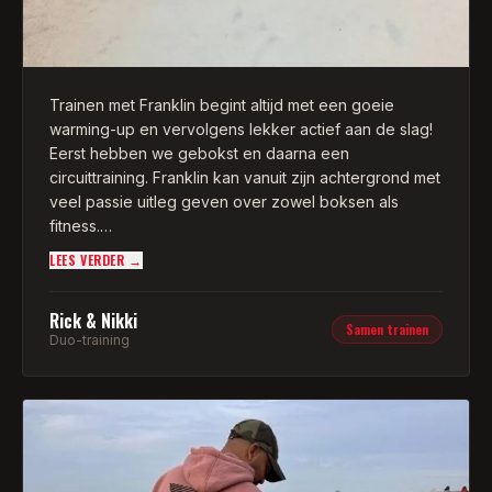
Trainen met Franklin begint altijd met een goeie
warming-up en vervolgens lekker actief aan de slag!
Eerst hebben we gebokst en daarna een
circuittraining. Franklin kan vanuit zijn achtergrond met
veel passie uitleg geven over zowel boksen als
fitness.
LEES VERDER →
Door zijn positieve manier van coachen kan je echt
tot het uiterste gaan! Goed verzorgde training met
Rick & Nikki
professionele begeleiding. Wij hebben de training als
Samen trainen
Duo-training
zeer prettig ervaren en zeker voor herhaling vatbaar
om onze doelen te behalen!