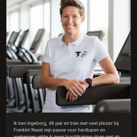
armbalans-houdingen.
Franklin is een enthousiaste, vrolijke coach, die de
training altijd goed weet af te stemmen op mijn
energieniveau. Elke sessie is weer een feestje!
Franklin is een topcoach, wiens begeleiding ik
iedereen aan kan raden!
Ik ben Ingeborg, 48 jaar en train met veel plezier bij
Franklin! Naast mijn passie voor hardlopen en
wielrennen wilde ik meer krachttraining doen met als